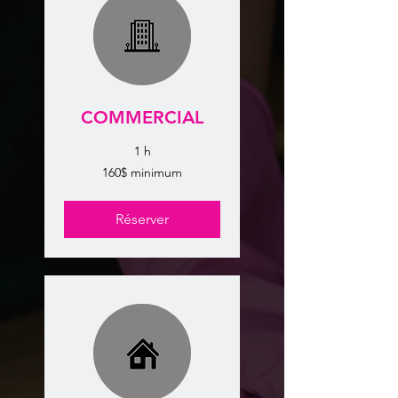
COMMERCIAL
1 h
160$
160$ minimum
minimum
Réserver