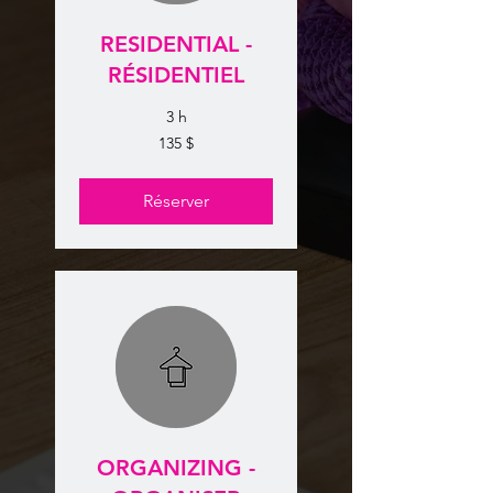
RESIDENTIAL -
RÉSIDENTIEL
3 h
135 dollars
135 $
canadiens
Réserver
ORGANIZING -